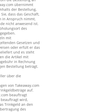
eaway.com übernimmt
nhalts der Bestellung,
Sie, dass das Geschäft,
om in Anspruch nimmt,
nde nicht anwesend ist.
Abholungsort des
ngegeben.
eln mit
geltenden Gesetzen und
eisen oder erfült er das
eliefert und es steht
n die Artikel mit
nogebühr in Rechnung
gen Bestellung beträgt.
ler über die
tungen von Takeaway.com
inkgeldbeträge auf.
y.com beauftragt
 beauftragt wird,
as Trinkgeld an den
Übertragung des