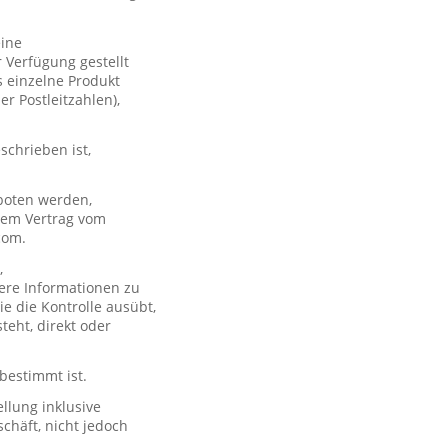
eine
 Verfügung gestellt
s einzelne Produkt
er Postleitzahlen),
schrieben ist,
boten werden,
 dem Vertrag vom
com.
,
ere Informationen zu
e die Kontrolle ausübt,
teht, direkt oder
 bestimmt ist.
llung inklusive
chäft, nicht jedoch