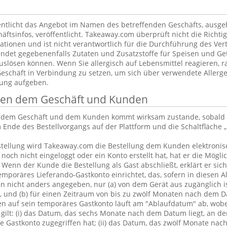
ntlicht das Angebot im Namen des betreffenden Geschäfts, ausg
äftsinfos, veröffentlicht. Takeaway.com überprüft nicht die Richtig
tionen und ist nicht verantwortlich für die Durchführung des Vert
ndet gegebenenfalls Zutaten und Zusatzstoffe für Speisen und Get
uslösen können. Wenn Sie allergisch auf Lebensmittel reagieren, ra
Geschäft in Verbindung zu setzen, um sich über verwendete Allerge
lung aufgeben.
chen dem Geschäft und Kunden
n dem Geschäft und dem Kunden kommt wirksam zustande, sobald 
 Ende des Bestellvorgangs auf der Plattform und die Schaltfläche „
tellung wird Takeaway.com die Bestellung dem Kunden elektronisc
och nicht eingeloggt oder ein Konto erstellt hat, hat er die Möglic
. Wenn der Kunde die Bestellung als Gast abschließt, erklärt er sic
emporäres Lieferando-Gastkonto einrichtet, das, sofern in diesen 
 nicht anders angegeben, nur (a) von dem Gerät aus zugänglich is
, und (b) für einen Zeitraum von bis zu zwölf Monaten nach dem D
en auf sein temporäres Gastkonto läuft am "Ablaufdatum" ab, wobe
gilt: (i) das Datum, das sechs Monate nach dem Datum liegt, an d
 Gastkonto zugegriffen hat; (ii) das Datum, das zwölf Monate nac