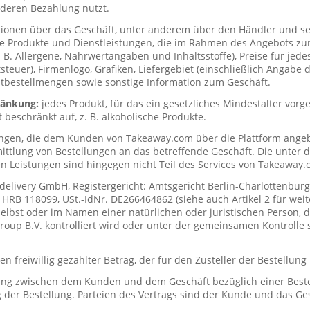
deren Bezahlung nutzt.
tionen über das Geschäft, unter anderem über den Händler und s
ie Produkte und Dienstleistungen, die im Rahmen des Angebots zur
. B. Allergene, Nährwertangaben und Inhaltsstoffe), Preise für jede
teuer), Firmenlogo, Grafiken, Liefergebiet (einschließlich Angabe d
tbestellmengen sowie sonstige Information zum Geschäft.
hränkung:
jedes Produkt, für das ein gesetzliches Mindestalter vorge
t beschränkt auf, z. B. alkoholische Produkte.
ungen, die dem Kunden von Takeaway.com über die Plattform ange
mittlung von Bestellungen an das betreffende Geschäft. Die unter
n Leistungen sind hingegen nicht Teil des Services von Takeaway.
delivery GmbH, Registergericht: Amtsgericht Berlin-Charlottenburg
RB 118099, USt.-IdNr. DE266464862 (siehe auch Artikel 2 für weit
elbst oder im Namen einer natürlichen oder juristischen Person, di
up B.V. kontrolliert wird oder unter der gemeinsamen Kontrolle s
n freiwillig gezahlter Betrag, der für den Zusteller der Bestellung
ung zwischen dem Kunden und dem Geschäft bezüglich einer Beste
 der Bestellung. Parteien des Vertrags sind der Kunde und das Ges