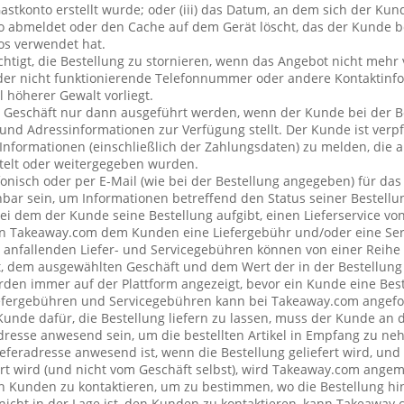
stkonto erstellt wurde; oder (iii) das Datum, an dem sich der Ku
 abmeldet oder den Cache auf dem Gerät löscht, das der Kunde be
os verwendet hat.
chtigt, die Bestellung zu stornieren, wenn das Angebot nicht mehr 
der nicht funktionierende Telefonnummer oder andere Kontaktin
l höherer Gewalt vorliegt.
 Geschäft nur dann ausgeführt werden, wenn der Kunde bei der B
 und Adressinformationen zur Verfügung stellt. Der Kunde ist verpfl
Informationen (einschließlich der Zahlungsdaten) zu melden, die
telt oder weitergegeben wurden.
onisch oder per E-Mail (wie bei der Bestellung angegeben) für da
bar sein, um Informationen betreffend den Status seiner Bestellu
ei dem der Kunde seine Bestellung aufgibt, einen Lieferservice v
n Takeaway.com dem Kunden eine Liefergebühr und/oder eine Se
ng anfallenden Liefer- und Servicegebühren können von einer Reih
t, dem ausgewählten Geschäft und dem Wert der in der Bestellung 
den immer auf der Plattform angezeigt, bevor ein Kunde eine Best
iefergebühren und Servicegebühren kann bei Takeaway.com angefo
 Kunde dafür, die Bestellung liefern zu lassen, muss der Kunde a
resse anwesend sein, um die bestellten Artikel in Empfang zu ne
eferadresse anwesend ist, wenn die Bestellung geliefert wird, und
rt wird (und nicht vom Geschäft selbst), wird Takeaway.com ang
Kunden zu kontaktieren, um zu bestimmen, wo die Bestellung hin
cht in der Lage ist, den Kunden zu kontaktieren, kann Takeaway.