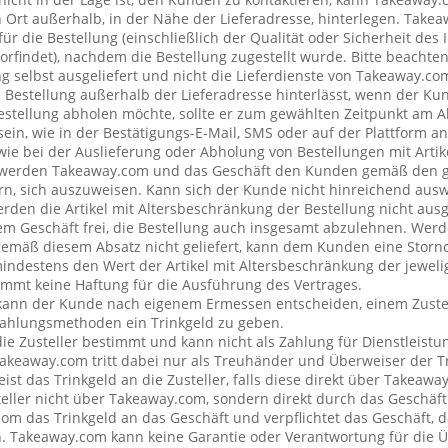
rt außerhalb, in der Nähe der Lieferadresse, hinterlegen. Tak
ür die Bestellung (einschließlich der Qualität oder Sicherheit des I
rfindet), nachdem die Bestellung zugestellt wurde. Bitte beachten 
g selbst ausgeliefert und nicht die Lieferdienste von Takeaway.c
e Bestellung außerhalb der Lieferadresse hinterlässt, wenn der Ku
Bestellung abholen möchte, sollte er zum gewählten Zeitpunkt am 
ein, wie in der Bestätigungs-E-Mail, SMS oder auf der Plattform a
wie bei der Auslieferung oder Abholung von Bestellungen mit Artik
 werden Takeaway.com und das Geschäft den Kunden gemäß den 
rn, sich auszuweisen. Kann sich der Kunde nicht hinreichend ausw
erden die Artikel mit Altersbeschränkung der Bestellung nicht ausg
 Geschäft frei, die Bestellung auch insgesamt abzulehnen. Werde
emäß diesem Absatz nicht geliefert, kann dem Kunden eine Stor
mindestens den Wert der Artikel mit Altersbeschränkung der jeweli
mt keine Haftung für die Ausführung des Vertrages.
kann der Kunde nach eigenem Ermessen entscheiden, einem Zustel
ahlungsmethoden ein Trinkgeld zu geben.
 die Zusteller bestimmt und kann nicht als Zahlung für Dienstleis
keaway.com tritt dabei nur als Treuhänder und Überweiser der Tr
t das Trinkgeld an die Zusteller, falls diese direkt über Takeawa
teller nicht über Takeaway.com, sondern direkt durch das Geschäft
om das Trinkgeld an das Geschäft und verpflichtet das Geschäft, d
n. Takeaway.com kann keine Garantie oder Verantwortung für die 