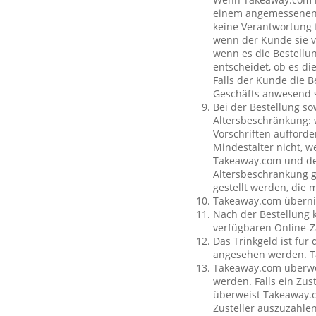
einem angemessenen O
keine Verantwortung f
wenn der Kunde sie vo
wenn es die Bestellun
entscheidet, ob es di
Falls der Kunde die 
Geschäfts anwesend s
Bei der Bestellung so
Altersbeschränkung:
Vorschriften aufforde
Mindestalter nicht, w
Takeaway.com und dem
Altersbeschränkung g
gestellt werden, die 
Takeaway.com übernim
Nach der Bestellung 
verfügbaren Online-Z
Das Trinkgeld ist für
angesehen werden. Ta
Takeaway.com überweis
werden. Falls ein Zus
überweist Takeaway.c
Zusteller auszuzahle