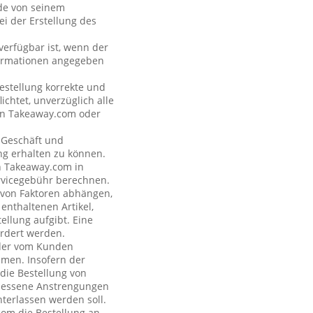
nde von seinem
i der Erstellung des
verfügbar ist, wenn der
formationen angegeben
estellung korrekte und
ichtet, unverzüglich alle
 an Takeaway.com oder
s Geschäft und
ng erhalten zu können.
on Takeaway.com in
rvicegebühr berechnen.
e von Faktoren abhängen,
enthaltenen Artikel,
ellung aufgibt. Eine
rdert werden.
n der vom Kunden
hmen. Insofern der
 die Bestellung von
emessene Anstrengungen
terlassen werden soll.
com die Bestellung an