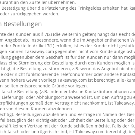
aurant an den Zusteller übernehmen.
estätigung über die Platzierung des Trinkgeldes erhalten hat, ka
 oder zurückgegeben werden.
n Bestellungen
te des Kunden aus § 7(2) (die weiterhin gelten) hängt das Recht 
em Angebot ab. Insbesondere, wenn die im Angebot enthaltenen Wa
 der Punkte in Artikel 7(1) erfüllen, ist es der Kunde nicht gestatt
ngen können Takeaway.com gegenüber nicht vom Kunde aufgelöst 
ellung gegenüber dem Geschäft ist für den Kunden nur dann mögl
dass eine Stornierung der Bestellung durch den Kunden möglich is
chtigt, die Bestellung zu stornieren, z.B. wenn das Angebot nicht 
he oder nicht funktionierende Telefonnummer oder andere Kontak
nn höhere Gewalt vorliegt.Takeaway.com ist berechtigt, alle (kün
, sollten entsprechende Gründe vorliegen.
alsche Bestellung (z.B. indem er falsche Kontaktinformationen an
 Lieferungs- oder Abholungsort anwesend ist, um den Auftrag zu e
erpflichtungen gemäß dem Vertrag nicht nachkommt, ist Takeaway.
ngen von diesem Kunden abzulehnen.
echtigt, Bestellungen abzulehnen und Verträge im Namen des Ges
l bezüglich der Richtigkeit oder Echtheit der Bestellung oder de
eschäft keinen Vertrag mit der Kunde schließen möchte. Falls der 
lich falsch oder betrügerisch sind, ist Takeaway.com berechtigt, bei