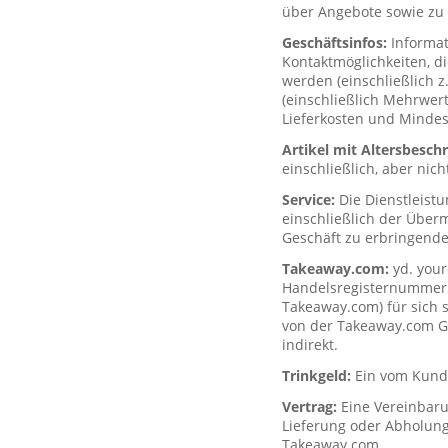
über Angebote sowie zu 
Geschäftsinfos:
Informa
Kontaktmöglichkeiten, d
werden (einschließlich z
(einschließlich Mehrwerts
Lieferkosten und Mindes
Artikel mit Altersbesc
einschließlich, aber nich
Service:
Die Dienstleist
einschließlich der Über
Geschäft zu erbringende
Takeaway.com:
yd. your
Handelsregisternummer H
Takeaway.com) für sich s
von der Takeaway.com Gro
indirekt.
Trinkgeld:
Ein vom Kunde
Vertrag:
Eine Vereinbar
Lieferung oder Abholung
Takeaway.com.