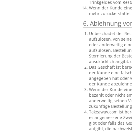
Trinkgeldes vom Rest
Wenn der Kunde eine B
mehr zurückerstattet
6. Ablehnung vo
Unbeschadet der Rech
aufzulösen, von sein
oder anderweitig einen
aufzulösen. Bestellu
Stornierung der Best
ausdrücklich angibt, 
Das Geschäft ist bere
der Kunde eine falsc
angegeben hat oder we
der Kunde abzulehnen
Wenn der Kunde eine f
bezahlt oder nicht am
anderweitig seinen V
zukünftige Bestellu
Takeaway.com ist ber
es angemessene Zweife
gibt oder falls das G
aufgibt, die nachweis