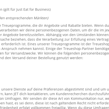
(gilt für Just Eat for Business)
den entsprechenden Märkten)
e Treueprogramme, die dir Angebote und Rabatte bieten. Wenn du
verarbeiten wir deine personenbezogenen Daten, um dir die im j
er Angebote bereitzustellen. Abhängig von den Umständen können 
tsache beziehen, dass die Verarbeitung zur Erfüllung eines Vertrag
 erforderlich ist. Eines unserer Treueprogramme ist der Treuesho
n Anspruch nehmen kannst. Einige der Treueshop-Partner benötig
n für Versandzwecke. Wir können die folgenden personenbezogen
nd den Versand deiner Bestellung genutzt werden:
s unsere Dienste auf deine Präferenzen abgestimmt sind und um 
rn, kann JET dich kontaktieren, um Kundenrecherchen durchzufüh
on Umfragen. Wir senden dir diese Art von Kommunikation nur, we
en hast, es sei denn, diese ist nach geltendem Recht nicht erforde
iedenheit erfolgt vollkommen freiwillig. Wenn du diese Umfragen