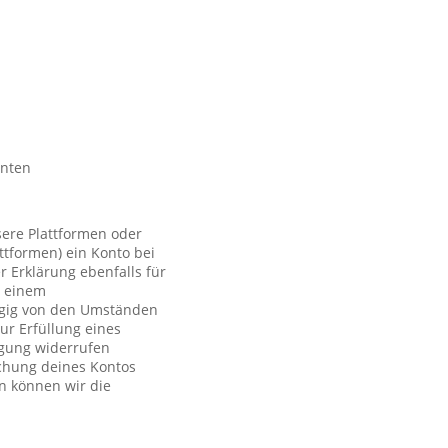
nnten
sere Plattformen oder
ttformen) ein Konto bei
r Erklärung ebenfalls für
t einem
ngig von den Umständen
ur Erfüllung eines
ligung widerrufen
schung deines Kontos
n können wir die