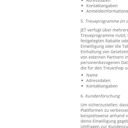
Adressdaten
Kontaktangaben
Anmeldeinformationen 
5.
Treueprogramme (in 
JET verfügt über mehrer
Treueprogramme nutzt, 
festgelegten Rabatte od
Einwilligung oder die Ta
Einhaltung von Gesetzen
von externen Partnern i
personenbezogenen Date
die für den Treueshop u
Name
Adressdaten
Kontaktangaben
6.
Kundenforschung
Um sicherzustellen, das
Plattformen zu verbesse
beispielsweise anhand v
deine Einwilligung gegeb
Umfragen zur Kundenzufr