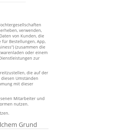
Tochtergesellschaften
 erheben, verwenden,
 Daten von Kunden, die
 für Bestellungen, App,
usiness“) (zusammen die
htwarenladen oder einem
Dienstleistungen zur
itzustellen, die auf der
er diesen Umständen
immung mit dieser
esenen Mitarbeiter und
tformen nutzen.
tzen.
elchem Grund