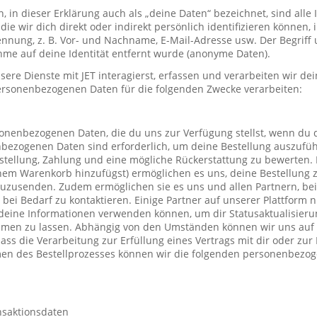
in dieser Erklärung auch als „deine Daten“ bezeichnet, sind alle
die wir dich direkt oder indirekt persönlich identifizieren können
nung, z. B. Vor- und Nachname, E-Mail-Adresse usw. Der Begriff u
me auf deine Identität entfernt wurde (anonyme Daten).
re Dienste mit JET interagierst, erfassen und verarbeiten wir d
ersonenbezogenen Daten für die folgenden Zwecke verarbeiten:
sonenbezogenen Daten, die du uns zur Verfügung stellst, wenn du 
nbezogenen Daten sind erforderlich, um deine Bestellung auszufüh
stellung, Zahlung und eine mögliche Rückerstattung zu bewerten. 
einem Warenkorb hinzufügst) ermöglichen es uns, deine Bestellung 
uzusenden. Zudem ermöglichen sie es uns und allen Partnern, be
h bei Bedarf zu kontaktieren. Einige Partner auf unserer Plattform
deine Informationen verwenden können, um dir Statusaktualisieru
mmen zu lassen. Abhängig von den Umständen können wir uns auf 
ass die Verarbeitung zur Erfüllung eines Vertrags mit dir oder zu
hmen des Bestellprozesses können wir die folgenden personenbezo
nsaktionsdaten