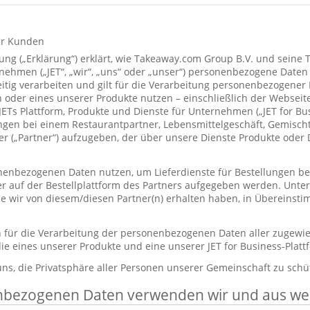
ür Kunden
ung („Erklärung“) erklärt, wie Takeaway.com Group B.V. und seine 
hmen („JET“, „wir“, „uns“ oder „unser“) personenbezogene Daten
itig verarbeiten und gilt für die Verarbeitung personenbezogener
 oder eines unserer Produkte nutzen – einschließlich der Webseite
 JETs Plattform, Produkte und Dienste für Unternehmen („JET for B
ungen bei einem Restaurantpartner, Lebensmittelgeschäft, Gemisc
r („Partner“) aufzugeben, der über unsere Dienste Produkte oder 
enbezogenen Daten nutzen, um Lieferdienste für Bestellungen bere
er auf der Bestellplattform des Partners aufgegeben werden. Unt
die wir von diesem/diesen Partner(n) erhalten haben, in Übereinst
ch für die Verarbeitung der personenbezogenen Daten aller zugewi
ie eines unserer Produkte und eine unserer JET for Business-Plat
 uns, die Privatsphäre aller Personen unserer Gemeinschaft zu schü
nbezogenen Daten verwenden wir und aus w