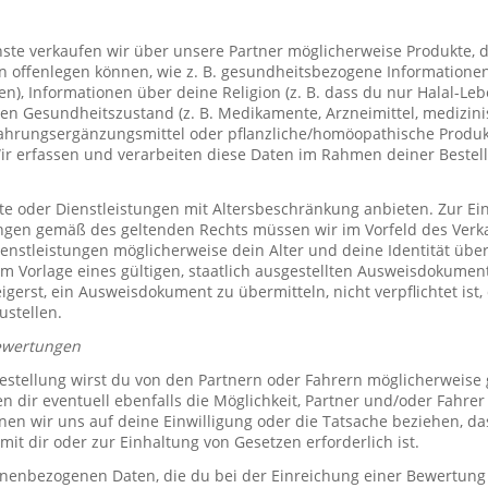
te verkaufen wir über unsere Partner möglicherweise Produkte, d
offenlegen können, wie z. B. gesundheitsbezogene Informationen 
, Informationen über deine Religion (z. B. dass du nur Halal-Leben
en Gesundheitszustand (z. B. Medikamente, Arzneimittel, medizini
ahrungsergänzungsmittel oder pflanzliche/homöopathische Produk
Wir erfassen und verarbeiten diese Daten im Rahmen deiner Bestel
e oder Dienstleistungen mit Altersbeschränkung anbieten. Zur Ei
ungen gemäß des geltenden Rechts müssen wir im Vorfeld des Verk
ienstleistungen möglicherweise dein Alter und deine Identität übe
 Vorlage eines gültigen, staatlich ausgestellten Ausweisdokuments
eigerst, ein Ausweisdokument zu übermitteln, nicht verpflichtet ist,
ustellen.
ewertungen
stellung wirst du von den Partnern oder Fahrern möglicherweise
n dir eventuell ebenfalls die Möglichkeit, Partner und/oder Fahre
n wir uns auf deine Einwilligung oder die Tatsache beziehen, das
mit dir oder zur Einhaltung von Gesetzen erforderlich ist.
sonenbezogenen Daten, die du bei der Einreichung einer Bewertung