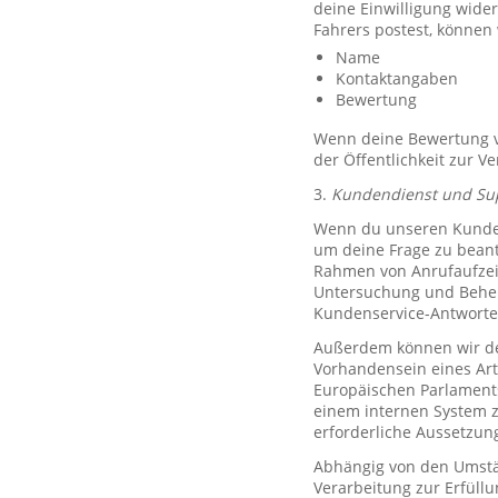
deine Einwilligung wide
Fahrers postest, können
Name
Kontaktangaben
Bewertung
Wenn deine Bewertung ve
der Öffentlichkeit zur V
3.
Kundendienst und Su
Wenn du unseren Kundend
um deine Frage zu bean
Rahmen von Anrufaufzeic
Untersuchung und Behe
Kundenservice-Antworte
Außerdem können wir de
Vorhandensein eines Art
Europäischen Parlaments 
einem internen System 
erforderliche Aussetzu
Abhängig von den Umstän
Verarbeitung zur Erfüllu