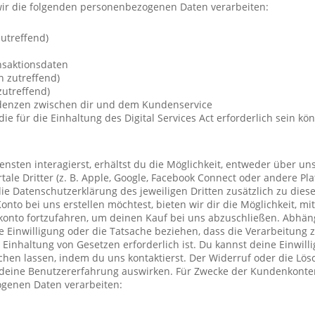
ir die folgenden personenbezogenen Daten verarbeiten:
utreffend)
nsaktionsdaten
n zutreffend)
utreffend)
ndenzen zwischen dir und dem Kundenservice
die für die Einhaltung des Digital Services Act erforderlich sein kö
nsten interagierst, erhältst du die Möglichkeit, entweder über un
ale Dritter (z. B. Apple, Google, Facebook Connect oder andere Pla
die Datenschutzerklärung des jeweiligen Dritten zusätzlich zu diese
Konto bei uns erstellen möchtest, bieten wir dir die Möglichkeit, mi
konto fortzufahren, um deinen Kauf bei uns abzuschließen. Abhä
 Einwilligung oder die Tatsache beziehen, dass die Verarbeitung z
r Einhaltung von Gesetzen erforderlich ist. Du kannst deine Einwil
chen lassen, indem du uns kontaktierst. Der Widerruf oder die Lö
 deine Benutzererfahrung auswirken. Für Zwecke der Kundenkonte
genen Daten verarbeiten: