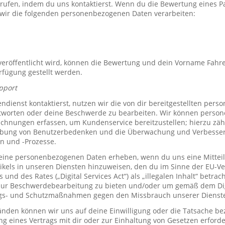
rrufen, indem du uns kontaktierst. Wenn du die Bewertung eines P
 wir die folgenden personenbezogenen Daten verarbeiten:
röffentlicht wird, können die Bewertung und dein Vorname Fahre
erfügung gestellt werden.
pport
ienst kontaktierst, nutzen wir die von dir bereitgestellten per
tworten oder deine Beschwerde zu bearbeiten. Wir können perso
hnungen erfassen, um Kundenservice bereitzustellen; hierzu zähl
bung von Benutzerbedenken und die Überwachung und Verbesse
n und -Prozesse.
ine personenbezogenen Daten erheben, wenn du uns eine Mitteil
ikels in unseren Diensten hinzuweisen, den du im Sinne der EU-
und des Rates („Digital Services Act“) als „illegalen Inhalt“ betrac
zur Beschwerdebearbeitung zu bieten und/oder um gemäß dem Digi
ngs- und Schutzmaßnahmen gegen den Missbrauch unserer Dienste 
den können wir uns auf deine Einwilligung oder die Tatsache bez
ng eines Vertrags mit dir oder zur Einhaltung von Gesetzen erforde